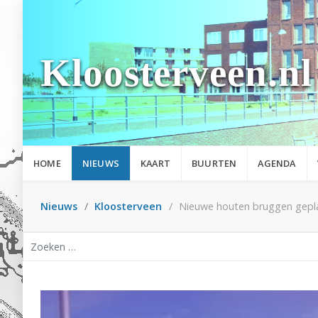
Kloosterveen.nl
HOME
NIEUWS
KAART
BUURTEN
AGENDA
Nieuws
Kloosterveen
Nieuwe houten bruggen gepla
Zoeken