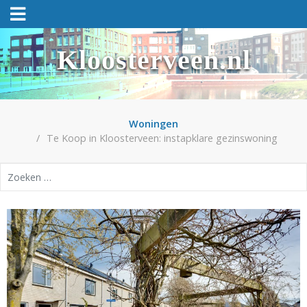
Kloosterveen.nl
Woningen
Te Koop in Kloosterveen: instapklare gezinswoning
Zoeken