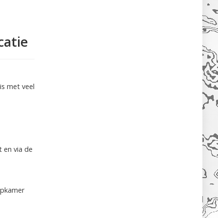
catie
is met veel
t en via de
apkamer