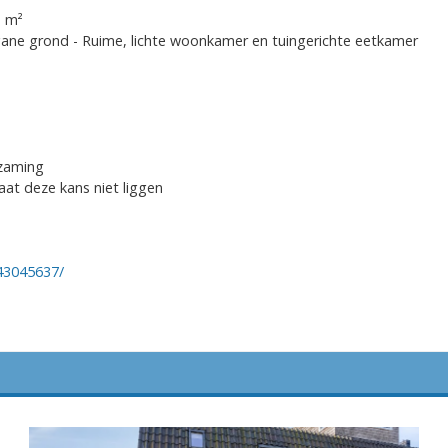
1 m²
ne grond - Ruime, lichte woonkamer en tuingerichte eetkamer
rzaming
at deze kans niet liggen
/43045637/