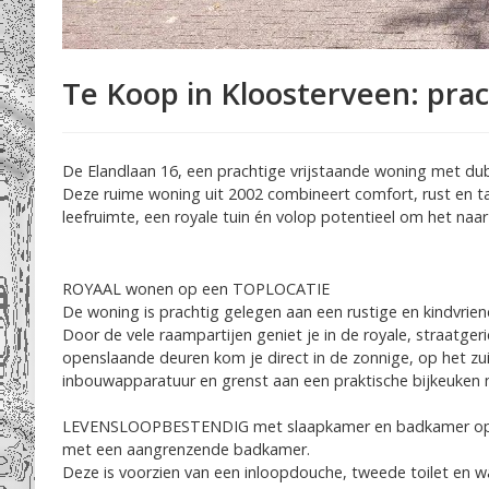
Te Koop in Kloosterveen: prac
De Elandlaan 16, een prachtige vrijstaande woning met dub
Deze ruime woning uit 2002 combineert comfort, rust en tal
leefruimte, een royale tuin én volop potentieel om het naa
ROYAAL wonen op een TOPLOCATIE
De woning is prachtig gelegen aan een rustige en kindvriend
Door de vele raampartijen geniet je in de royale, straatger
openslaande deuren kom je direct in de zonnige, op het zui
inbouwapparatuur en grenst aan een praktische bijkeuken
LEVENSLOOPBESTENDIG met slaapkamer en badkamer op d
met een aangrenzende badkamer.
Deze is voorzien van een inloopdouche, tweede toilet en w