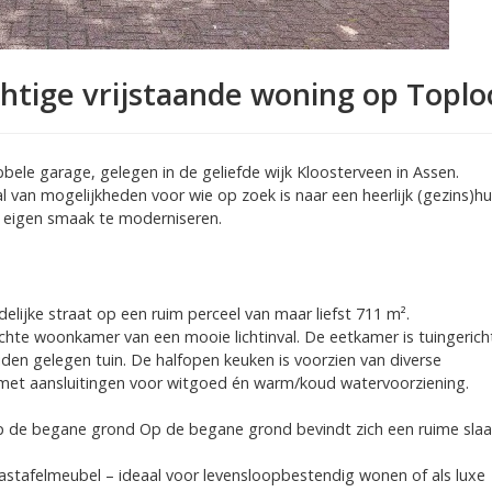
htige vrijstaande woning op Toplo
bele garage, gelegen in de geliefde wijk Kloosterveen in Assen.
 van mogelijkheden voor wie op zoek is naar een heerlijk (gezins)hu
r eigen smaak te moderniseren.
elijke straat op een ruim perceel van maar liefst 711 m².
ichte woonkamer van een mooie lichtinval. De eetkamer is tuingerich
den gelegen tuin. De halfopen keuken is voorzien van diverse
 met aansluitingen voor witgoed én warm/koud watervoorziening.
e begane grond Op de begane grond bevindt zich een ruime sla
astafelmeubel – ideaal voor levensloopbestendig wonen of als luxe