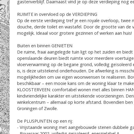
gastenverblijf. Daarnaast vind je op deze verdieping nog e
RUIMTE in overvloed op de VERDIEPING
Op de eerste verdieping tref je een royale overloop, twee
douche, derde toilet en wastafel. Door de grootte van de ve
mogelijk. Ideaal voor grotere gezinnen of werken aan huis!
Buiten en binnen GENIETEN
De ruime, fraai aangelegde tuin ligt op het zuiden en bi
openslaande deuren biedt ruimte voor meerdere voertuigen
vloerverwarming op de begane grond, volledig geïsoleerd en
is, is deze uitstekend onderhouden. De afwerking is missc
mogelijkheden om uw eigen woonwensen te realiseren. Bove
beschikbaar – een mooie kans om de woning klaar te make
KLOOSTERVEEN: comfortabel wonen met alles binnen HAND
kindvriendelijke karakter en uitstekende voorzieningen. De
winkelcentrum – allemaal op korte afstand. Bovendien ben 
Groningen of Zwolle.
De PLUSPUNTEN op een rij:
- Vrijstaande woning met aangebouwde stenen dubbele g
- Bouwjaar 2002, volledig geïsoleerd, energielabel A