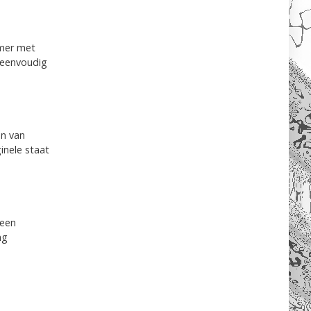
amer met
r eenvoudig
en van
inele staat
 een
ng