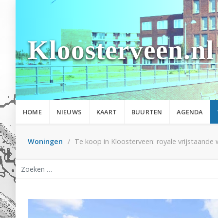
Kloosterveen.nl
HOME
NIEUWS
KAART
BUURTEN
AGENDA
Woningen
Te koop in Kloosterveen: royale vrijstaand
Zoeken