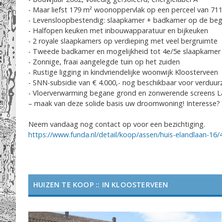
- Maar liefst 179 m² woonoppervlak op een perceel van 71
- Levensloopbestendig: slaapkamer + badkamer op de bega
- Halfopen keuken met inbouwapparatuur en bijkeuken
- 2 royale slaapkamers op verdieping met veel bergruimte
- Tweede badkamer en mogelijkheid tot 4e/5e slaapkamer
- Zonnige, fraai aangelegde tuin op het zuiden
- Rustige ligging in kindvriendelijke woonwijk Kloosterveen
- SNN-subsidie van € 4.000,- nog beschikbaar voor verduu
- Vloerverwarming begane grond en zonwerende screens La
– maak van deze solide basis uw droomwoning! Interesse?
Neem vandaag nog contact op voor een bezichtiging.
https://www.funda.nl/detail/koop/assen/huis-elandlaan-16
HUIZEN TE KOOP :: IN KLOOSTERVEEN