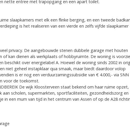
en nette entree met trapopgang en een apart toilet.
 ruime slaapkamers met elk een flinke berging, en een tweede badk
rdieping is het realiseren van een vierde en zelfs vijfde slaapkame
edt veel privacy. De aangebouwde stenen dubbele garage met houten
 of kan dienen als werkplaats of hobbyruimte. De woning is voorzi
 beschikt over energielabel A. Hoewel de woning sinds 2002 in orig
hien niet geheel instapklaar qua smaak, maar biedt daardoor volop
ndien is er nog een verduurzamingssubsidie van € 4.000,- via SNN
n voor de toekomst.
BEREIK De wijk Kloosterveen staat bekend om haar ruime opzet,
nk aan scholen, supermarkten, sportfaciliteiten, gezondheidszorg en
je in een mum van tijd in het centrum van Assen of op de A28 richti
arage